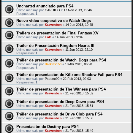
Uncharted anunciado para PS4
Último mensaje por
CARDIHO
«
17 Nov 2013, 19:46
Respuestas:
1
Nuevo vídeo cooperativo de Watch Dogs
Último mensaje por
Kravenbcn
«
14 Jun 2013, 10:48
Trailers de presentacion de Final Fantasy XV
Último mensaje por
LnD
«
14 Jun 2013, 09:34
Trailer de Presentación Kingdom Hearts III
Último mensaje por
Kravenbcn
«
11 Jun 2013, 22:10
Respuestas:
1
Tráiler de presentación de Watch_Dogs para PS4
Último mensaje por
darklex150
«
18 Abr 2013, 06:20
Respuestas:
6
Tráiler de presentación de Killzone Shadow Fall para PS4
Último mensaje por
Pscene90
«
22 Feb 2013, 02:03
Respuestas:
1
Tráiler de presentación de The Witness para PS4
Último mensaje por
Kravenbcn
«
21 Feb 2013, 15:52
Tráiler de presentación de Deep Down para PS4
Último mensaje por
Kravenbcn
«
21 Feb 2013, 15:51
Tráiler de presentación de Drive Club para PS4
Último mensaje por
Kravenbcn
«
21 Feb 2013, 15:50
Presentación de Destiny para PS4
Último mensaje por
Kravenbcn
«
21 Feb 2013, 15:49