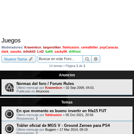
Juegos
Moderadores:
Kravenbcn
,
largeroliker
,
fidelcastro
,
cerealkiller
,
pspCaracas
,
dark_sasuke
,
m0skit0
,
LnD
,
ka69
,
zacky06
,
driKton
Buscar
Búsqueda avanzad
Nuevo Tema
14 temas • Página
1
de
1
Anuncios
Normas del foro / Forum Rules
Último mensaje por
Kravenbcn
«
02 Sep 2009, 04:01
Publicado en
Anuncios
Temas
En que momento es bueno invertir en fifa15 FUT
Último mensaje por
fidelcastro
«
05 Oct 2021, 20:56
Respuestas:
2
Tráiler oficial de MGS V - Ground Zeroes para PS4
Último mensaje por
Bugjam
«
17 Mar 2014, 09:19
Respuestas:
2