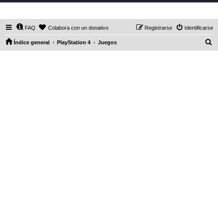
DaXHordes.org
FAQ
Colabora con un donativo
Registrarse
Identificarse
B
Índice general
PlayStation 4
Juegos
u
s
c
a
r