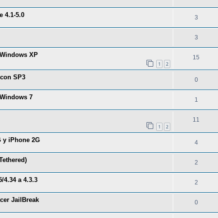
 4.1-5.0
3
3
n Windows XP
15
1
2
 con SP3
0
 Windows 7
1
11
1
2
G y iPhone 2G
4
(Tethered)
2
/4.34 a 4.3.3
2
cer JailBreak
0