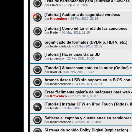
Lista de herramientas para jailbreak a iDevices
por
iDiver
»
12 Sep 2011, 20:46
[Tutorial] Auditoría de seguridad wireless
por
Kravenbcn
»
24 Feb 2010, 23:15
[Tutorial] Como editar el id3 de las canciones
por
Radel
»
03 May 2011, 19:19
Significado de formatos (DVDRip, HDTV, etc.)
por
hiddenotebook
»
23 Sep 2010, 22:02
[Tutorial] Hacer unas Gafas 3D
por
jorgeroco
»
22 Feb 2011, 18:30
[Tutorial] Almacenamiento en la nube (Online)
por
dRoLl3R
»
01 Nov 2010, 15:42
Arranca desde USB sin soporte en la BIOS con
por
hiddenotebook
»
04 Feb 2011, 22:23
Crear fácilmente galería de imágenes para web
por
Kravenbcn
»
02 Feb 2011, 03:07
[Tutorial] Instalar CFW en iPod Touch (Todos),
por
Rasta
»
13 Nov 2009, 17:02
Saltarse el captcha y cuenta atras en servidore
por
hiddenotebook
»
28 Sep 2010, 18:48
Sistema de sonido Dolby Digital (explicacion)