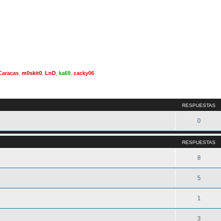
Caracas
,
m0skit0
,
LnD
,
ka69
,
zacky06
queda avanzada
RESPUESTAS
0
RESPUESTAS
8
5
1
3