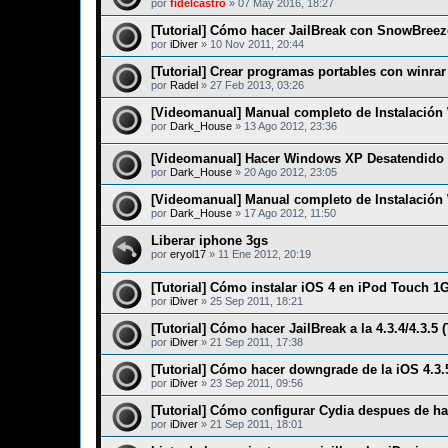
por
fidelcastro
»
07 May 2016, 18:27
[Tutorial] Cómo hacer JailBreak con SnowBreeze
por
iDiver
»
10 Nov 2011, 20:44
[Tutorial] Crear programas portables con winrar
por
Radel
»
27 Feb 2013, 03:26
[Videomanual] Manual completo de Instalació
por
Dark_House
»
13 Ago 2012, 23:36
[Videomanual] Hacer Windows XP Desatendido
por
Dark_House
»
20 Ago 2012, 23:05
[Videomanual] Manual completo de Instalación
por
Dark_House
»
17 Ago 2012, 11:50
Liberar iphone 3gs
por
eryol17
»
11 Ene 2012, 20:19
[Tutorial] Cómo instalar iOS 4 en iPod Touch 1
por
iDiver
»
25 Sep 2011, 18:21
[Tutorial] Cómo hacer JailBreak a la 4.3.4/4.3.5 
por
iDiver
»
21 Sep 2011, 17:38
[Tutorial] Cómo hacer downgrade de la iOS 4.3.5
por
iDiver
»
23 Sep 2011, 09:56
[Tutorial] Cómo configurar Cydia despues de ha
por
iDiver
»
21 Sep 2011, 18:01