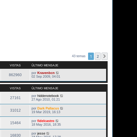
1
2
Siguiente
43 temas
VISTAS
ÚLTIMO MENSAJE
por
Kravenbcn
862960
02 Sep 2009, 04:01
VISTAS
ÚLTIMO MENSAJE
por
hiddenotebook
27161
27 Ago 2010, 01:21
por
Dark Pallacus
31012
19 Mar 2019, 16:13
por
fidelcastro
15464
18 May 2016, 18:35
por
jesse
16830
18 May 2016, 17:28