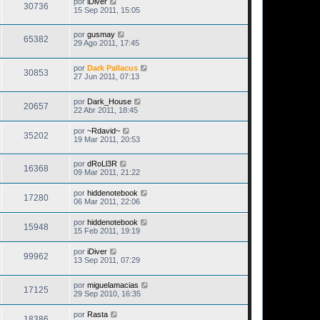
por
iDiver
30736
15 Sep 2011, 15:05
por
gusmay
65382
29 Ago 2011, 17:45
por
Dark Pallacus
30853
27 Jun 2011, 07:13
por
Dark_House
20657
22 Abr 2011, 18:45
por
~Rdavid~
35202
19 Mar 2011, 20:53
por
dRoLl3R
16368
09 Mar 2011, 21:22
por
hiddenotebook
17280
06 Mar 2011, 22:06
por
hiddenotebook
15948
15 Feb 2011, 19:19
por
iDiver
99962
13 Sep 2011, 07:29
por
miguelamacias
17125
29 Sep 2010, 16:35
por
Rasta
18386