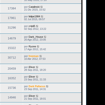
por
Catalinski
17384
21 Dic 2015, 15:52
por
felipe1984
17961
02 Jul 2015, 09:57
por
cripii5
31296
02 Sep 2012, 13:22
por
Dark_House
14679
20 Ago 2012, 23:05
por
Ryone
15322
17 Ago 2012, 15:42
por
freeman
30712
10 Abr 2012, 07:53
por
iDiver
20459
28 Sep 2011, 18:20
por
iDiver
16352
23 Sep 2011, 21:33
por
Dark Pallacus
15736
23 Sep 2011, 14:31
por
iDiver
14946
21 Sep 2011, 18:01