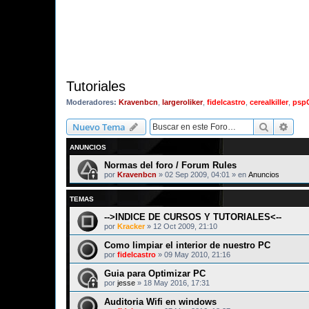
Tutoriales
Moderadores:
Kravenbcn
,
largeroliker
,
fidelcastro
,
cerealkiller
,
psp
Buscar
Bús
Nuevo Tema
ANUNCIOS
Normas del foro / Forum Rules
por
Kravenbcn
»
02 Sep 2009, 04:01
» en
Anuncios
TEMAS
-->INDICE DE CURSOS Y TUTORIALES<--
por
Kracker
»
12 Oct 2009, 21:10
Como limpiar el interior de nuestro PC
por
fidelcastro
»
09 May 2010, 21:16
Guia para Optimizar PC
por
jesse
»
18 May 2016, 17:31
Auditoria Wifi en windows