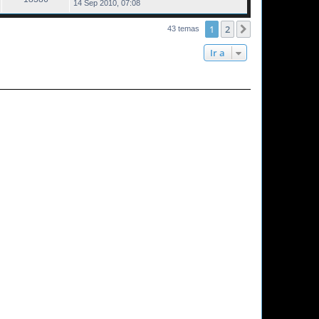
14 Sep 2010, 07:08
1
2
Siguiente
43 temas
Ir a