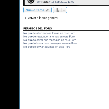
por
Rasta
»
13 Sep 2010, 13:02
Nuevo Tema
Volver a Índice general
PERMISOS DEL FORO
No puede
abrir nuevos temas en este Foro
No puede
responder a temas en este Foro
No puede
editar sus mensajes en este Foro
No puede
borrar sus mensajes en este Foro
No puede
enviar adjuntos en este Foro