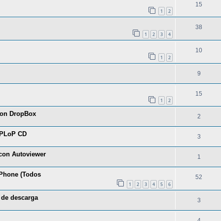
15
1
2
38
1
2
3
4
10
1
2
9
15
1
2
 con DropBox
2
 PLoP CD
3
 con Autoviewer
1
 iPhone (Todos
52
1
2
3
4
5
6
s de descarga
3
4