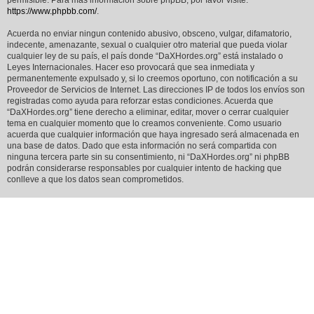
permisible. Para más información sobre phpBB, por favor visite:
https://www.phpbb.com/
.
Acuerda no enviar ningun contenido abusivo, obsceno, vulgar, difamatorio,
indecente, amenazante, sexual o cualquier otro material que pueda violar
cualquier ley de su país, el país donde “DaXHordes.org” está instalado o
Leyes Internacionales. Hacer eso provocará que sea inmediata y
permanentemente expulsado y, si lo creemos oportuno, con notificación a su
Proveedor de Servicios de Internet. Las direcciones IP de todos los envíos son
registradas como ayuda para reforzar estas condiciones. Acuerda que
“DaXHordes.org” tiene derecho a eliminar, editar, mover o cerrar cualquier
tema en cualquier momento que lo creamos conveniente. Como usuario
acuerda que cualquier información que haya ingresado será almacenada en
una base de datos. Dado que esta información no será compartida con
ninguna tercera parte sin su consentimiento, ni “DaXHordes.org” ni phpBB
podrán considerarse responsables por cualquier intento de hacking que
conlleve a que los datos sean comprometidos.