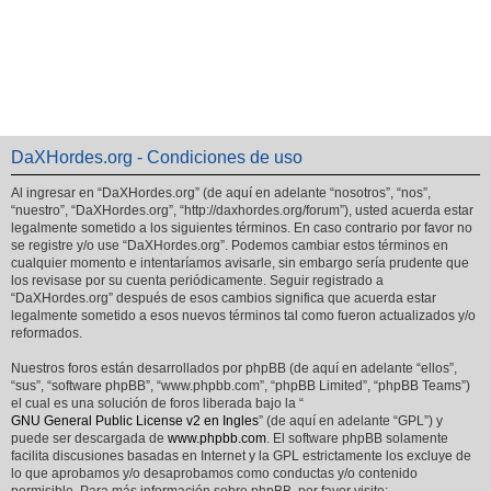
DaXHordes.org - Condiciones de uso
Al ingresar en “DaXHordes.org” (de aquí en adelante “nosotros”, “nos”,
“nuestro”, “DaXHordes.org”, “http://daxhordes.org/forum”), usted acuerda estar
legalmente sometido a los siguientes términos. En caso contrario por favor no
se registre y/o use “DaXHordes.org”. Podemos cambiar estos términos en
cualquier momento e intentaríamos avisarle, sin embargo sería prudente que
los revisase por su cuenta periódicamente. Seguir registrado a
“DaXHordes.org” después de esos cambios significa que acuerda estar
legalmente sometido a esos nuevos términos tal como fueron actualizados y/o
reformados.
Nuestros foros están desarrollados por phpBB (de aquí en adelante “ellos”,
“sus”, “software phpBB”, “www.phpbb.com”, “phpBB Limited”, “phpBB Teams”)
el cual es una solución de foros liberada bajo la “
GNU General Public License v2 en Ingles
” (de aquí en adelante “GPL”) y
puede ser descargada de
www.phpbb.com
. El software phpBB solamente
facilita discusiones basadas en Internet y la GPL estrictamente los excluye de
lo que aprobamos y/o desaprobamos como conductas y/o contenido