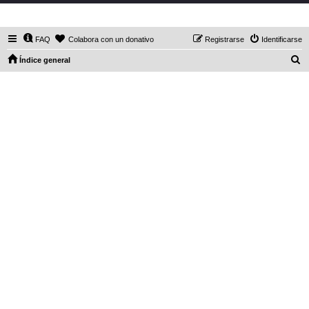
DaXHordes.org
FAQ
Colabora con un donativo
Registrarse
Identificarse
B
Índice general
u
s
c
a
r