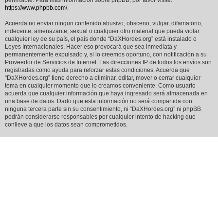
permisible. Para más información sobre phpBB, por favor visite:
https://www.phpbb.com/
.
Acuerda no enviar ningun contenido abusivo, obsceno, vulgar, difamatorio,
indecente, amenazante, sexual o cualquier otro material que pueda violar
cualquier ley de su país, el país donde “DaXHordes.org” está instalado o
Leyes Internacionales. Hacer eso provocará que sea inmediata y
permanentemente expulsado y, si lo creemos oportuno, con notificación a su
Proveedor de Servicios de Internet. Las direcciones IP de todos los envíos son
registradas como ayuda para reforzar estas condiciones. Acuerda que
“DaXHordes.org” tiene derecho a eliminar, editar, mover o cerrar cualquier
tema en cualquier momento que lo creamos conveniente. Como usuario
acuerda que cualquier información que haya ingresado será almacenada en
una base de datos. Dado que esta información no será compartida con
ninguna tercera parte sin su consentimiento, ni “DaXHordes.org” ni phpBB
podrán considerarse responsables por cualquier intento de hacking que
conlleve a que los datos sean comprometidos.