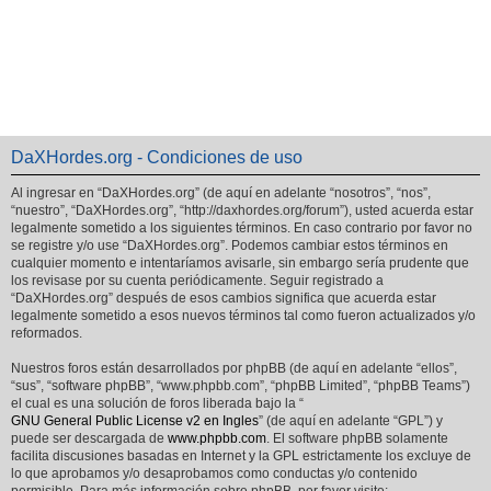
DaXHordes.org - Condiciones de uso
Al ingresar en “DaXHordes.org” (de aquí en adelante “nosotros”, “nos”,
“nuestro”, “DaXHordes.org”, “http://daxhordes.org/forum”), usted acuerda estar
legalmente sometido a los siguientes términos. En caso contrario por favor no
se registre y/o use “DaXHordes.org”. Podemos cambiar estos términos en
cualquier momento e intentaríamos avisarle, sin embargo sería prudente que
los revisase por su cuenta periódicamente. Seguir registrado a
“DaXHordes.org” después de esos cambios significa que acuerda estar
legalmente sometido a esos nuevos términos tal como fueron actualizados y/o
reformados.
Nuestros foros están desarrollados por phpBB (de aquí en adelante “ellos”,
“sus”, “software phpBB”, “www.phpbb.com”, “phpBB Limited”, “phpBB Teams”)
el cual es una solución de foros liberada bajo la “
GNU General Public License v2 en Ingles
” (de aquí en adelante “GPL”) y
puede ser descargada de
www.phpbb.com
. El software phpBB solamente
facilita discusiones basadas en Internet y la GPL estrictamente los excluye de
lo que aprobamos y/o desaprobamos como conductas y/o contenido