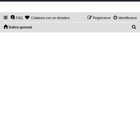
DaXHordes.org
FAQ
Colabora con un donativo
Registrarse
Identificarse
B
Índice general
u
s
c
a
r