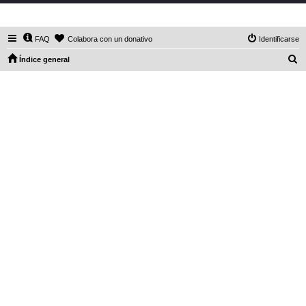
DaXHordes.org
FAQ
Colabora con un donativo
Identificarse
B
Índice general
u
s
c
a
r