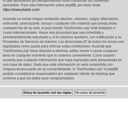
lo que aprobamos y/o desaprobamos como conductas y/o contenido
permisible. Para más información sobre phpBB, por favor visite:
https://www.phpbb.com/
.
Acuerda no enviar ningun contenido abusivo, obsceno, vulgar, difamatorio,
indecente, amenazante, sexual o cualquier otro material que pueda violar
cualquier ley de su país, el país donde “DaXHordes.org” está instalado o
Leyes Internacionales. Hacer eso provocará que sea inmediata y
permanentemente expulsado y, si lo creemos oportuno, con notificación a su
Proveedor de Servicios de Internet. Las direcciones IP de todos los envíos son
registradas como ayuda para reforzar estas condiciones. Acuerda que
“DaXHordes.org” tiene derecho a eliminar, editar, mover o cerrar cualquier
tema en cualquier momento que lo creamos conveniente. Como usuario
acuerda que cualquier información que haya ingresado será almacenada en
una base de datos. Dado que esta información no será compartida con
ninguna tercera parte sin su consentimiento, ni “DaXHordes.org” ni phpBB
podrán considerarse responsables por cualquier intento de hacking que
conlleve a que los datos sean comprometidos.