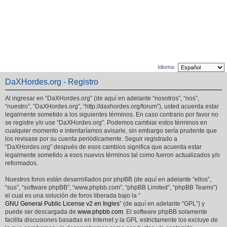
Idioma:
DaXHordes.org - Registro
Al ingresar en “DaXHordes.org” (de aquí en adelante “nosotros”, “nos”,
“nuestro”, “DaXHordes.org”, “http://daxhordes.org/forum”), usted acuerda estar
legalmente sometido a los siguientes términos. En caso contrario por favor no
se registre y/o use “DaXHordes.org”. Podemos cambiar estos términos en
cualquier momento e intentaríamos avisarle, sin embargo sería prudente que
los revisase por su cuenta periódicamente. Seguir registrado a
“DaXHordes.org” después de esos cambios significa que acuerda estar
legalmente sometido a esos nuevos términos tal como fueron actualizados y/o
reformados.
Nuestros foros están desarrollados por phpBB (de aquí en adelante “ellos”,
“sus”, “software phpBB”, “www.phpbb.com”, “phpBB Limited”, “phpBB Teams”)
el cual es una solución de foros liberada bajo la “
GNU General Public License v2 en Ingles
” (de aquí en adelante “GPL”) y
puede ser descargada de
www.phpbb.com
. El software phpBB solamente
facilita discusiones basadas en Internet y la GPL estrictamente los excluye de