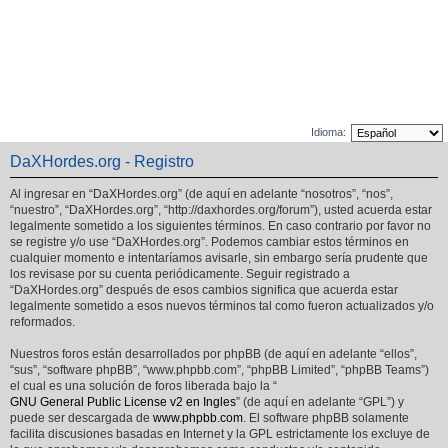
Idioma:
DaXHordes.org - Registro
Al ingresar en “DaXHordes.org” (de aquí en adelante “nosotros”, “nos”,
“nuestro”, “DaXHordes.org”, “http://daxhordes.org/forum”), usted acuerda estar
legalmente sometido a los siguientes términos. En caso contrario por favor no
se registre y/o use “DaXHordes.org”. Podemos cambiar estos términos en
cualquier momento e intentaríamos avisarle, sin embargo sería prudente que
los revisase por su cuenta periódicamente. Seguir registrado a
“DaXHordes.org” después de esos cambios significa que acuerda estar
legalmente sometido a esos nuevos términos tal como fueron actualizados y/o
reformados.
Nuestros foros están desarrollados por phpBB (de aquí en adelante “ellos”,
“sus”, “software phpBB”, “www.phpbb.com”, “phpBB Limited”, “phpBB Teams”)
el cual es una solución de foros liberada bajo la “
GNU General Public License v2 en Ingles
” (de aquí en adelante “GPL”) y
puede ser descargada de
www.phpbb.com
. El software phpBB solamente
facilita discusiones basadas en Internet y la GPL estrictamente los excluye de