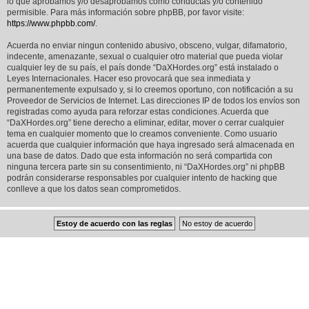
lo que aprobamos y/o desaprobamos como conductas y/o contenido
permisible. Para más información sobre phpBB, por favor visite:
https://www.phpbb.com/
.
Acuerda no enviar ningun contenido abusivo, obsceno, vulgar, difamatorio,
indecente, amenazante, sexual o cualquier otro material que pueda violar
cualquier ley de su país, el país donde “DaXHordes.org” está instalado o
Leyes Internacionales. Hacer eso provocará que sea inmediata y
permanentemente expulsado y, si lo creemos oportuno, con notificación a su
Proveedor de Servicios de Internet. Las direcciones IP de todos los envíos son
registradas como ayuda para reforzar estas condiciones. Acuerda que
“DaXHordes.org” tiene derecho a eliminar, editar, mover o cerrar cualquier
tema en cualquier momento que lo creamos conveniente. Como usuario
acuerda que cualquier información que haya ingresado será almacenada en
una base de datos. Dado que esta información no será compartida con
ninguna tercera parte sin su consentimiento, ni “DaXHordes.org” ni phpBB
podrán considerarse responsables por cualquier intento de hacking que
conlleve a que los datos sean comprometidos.