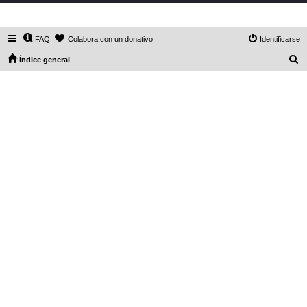
DaXHordes.org
FAQ
Colabora con un donativo
Identificarse
B
Índice general
u
s
c
a
r