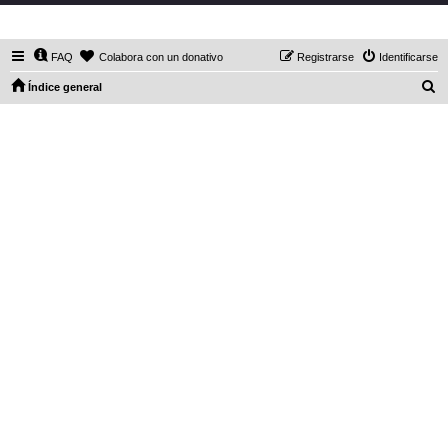
DaXHordes.org
FAQ
Colabora con un donativo
Registrarse
Identificarse
B
Índice general
u
s
c
a
r