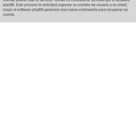
cuenta, puede usar el servicio “Olvidé mi contraseña” provisto por el software
phpBB. Este proceso le solicitará ingresar su nombre de usuario y su email,
luego el software phpBB generará una nueva contraseña para recuperar su
cuenta.