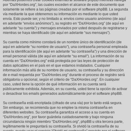
Además podemos crear cookies externas al software phpBB mientras navega
por “DaXHordes.org”, las cuales exceden el alcance de este documento que
solamente se refiere a las páginas creadas por el software phpBB. La segunda
vía mediante la que obtenemos su información es mediante lo que usted
envía. Esto puede ser, y no limitado a: envíos como usuario anónimo (de aquí
en adelante “envíos anónimos”), su registro en “DaXHordes.org” (de aquí en
adelante “su cuenta”) y mensajes enviados por usted después de registrarse y
mientras se haya identificado (de aquí en adelante “sus mensajes”).
Su cuenta como mínimo constará de un nombre único de identificación (de
aquí en adelante “su nombre de usuario”), una contraseña personal empleada
para la identificación (de aquí en adelante “su contraseña”) y una dirección de
email personal válida (de aquí en adelante “su email”). La información de su
cuenta en “DaXHordes.org” está protegida por las leyes de protección de
datos aplicables en el país en el que estamos instalados. Cualquier
información más allá de su nombre de usuario, su contraseña y su dirección
de e-mail requerida por “DaXHordes.org” durante el proceso de registro será
obligatoria u opcional, según el criterio de “DaXHordes.org”. En cualquier
caso, usted tiene la opción de qué información en su cuenta será
públicamente exhibida. Además, en su cuenta, usted tiene la opción de activar
o desactivar los emails generados automáticamente por el software phpBB.
Su contraseña está encriptada (cifrado de una vía) por lo tanto está segura.
Sin embargo, se recomienda que no emplee la misma contraseña en
diferentes websites. Su contraseña garantiza el acceso a su cuenta en
“DaXHordes.org”, por favor guárdela cuidadosamente y bajo ninguna
circunstancia ningún miembro “DaXHordes.org”, phpBB u otra tercera parte,
legítimamente le preguntará su contraseña. Si olvidó la contraseña de su