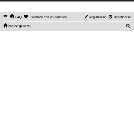
DaXHordes.org
FAQ
Colabora con un donativo
Registrarse
Identificarse
B
Índice general
u
s
c
a
r