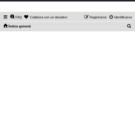
DaXHordes.org
FAQ
Colabora con un donativo
Registrarse
Identificarse
B
Índice general
u
s
c
a
r