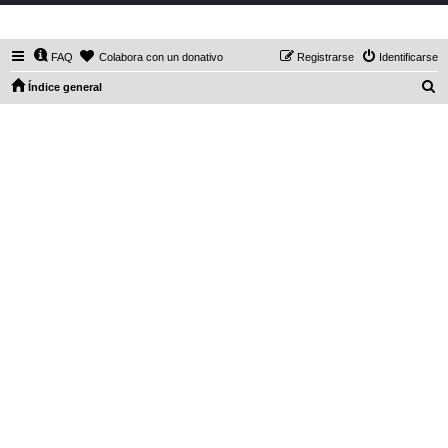
DaXHordes.org
FAQ
Colabora con un donativo
Registrarse
Identificarse
B
Índice general
u
s
c
a
r