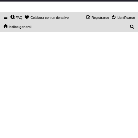
DaXHordes.org
FAQ
Colabora con un donativo
Registrarse
Identificarse
B
Índice general
u
s
c
a
r