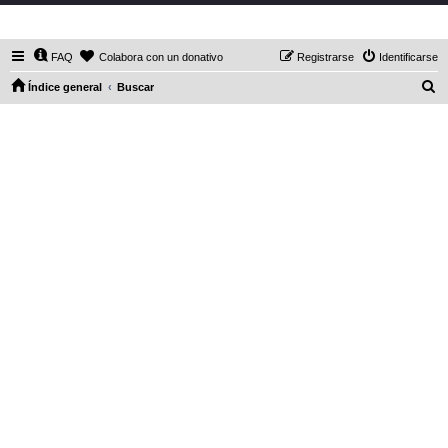
DaXHordes.org
FAQ
Colabora con un donativo
Registrarse
Identificarse
B
Índice general
Buscar
u
s
c
a
r