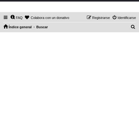
DaXHordes.org
FAQ
Colabora con un donativo
Registrarse
Identificarse
B
Índice general
Buscar
u
s
c
a
r