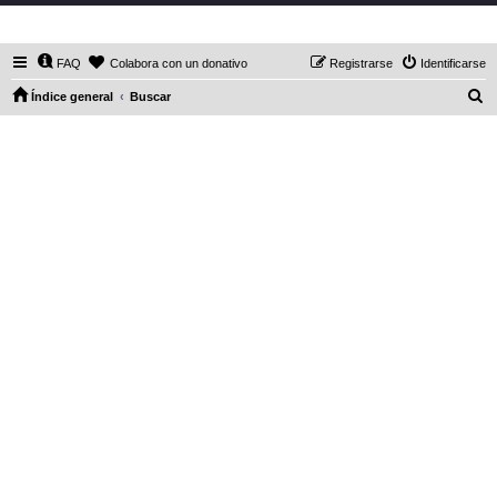
DaXHordes.org
FAQ
Colabora con un donativo
Registrarse
Identificarse
B
Índice general
Buscar
u
s
c
a
r