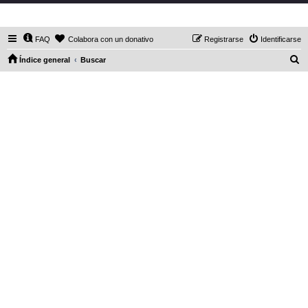
DaXHordes.org
FAQ
Colabora con un donativo
Registrarse
Identificarse
B
Índice general
Buscar
u
s
c
a
r