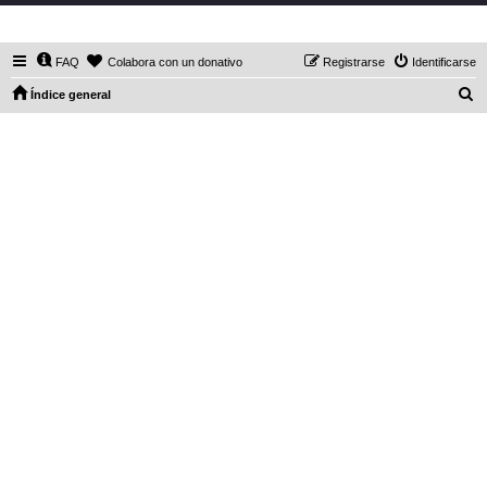
DaXHordes.org
FAQ
Colabora con un donativo
Registrarse
Identificarse
B
Índice general
u
s
c
a
r