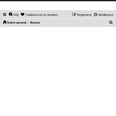
DaXHordes.org
FAQ
Colabora con un donativo
Registrarse
Identificarse
B
Índice general
Buscar
u
s
c
a
r