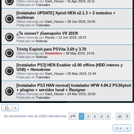
Último mensaje por
Dark_House
«
31 Ago 2019, 16:11
Publicado en
Tutoriales
[Instalador UPDATE] Xploit HEN v2.1.3 + 2 metodos +
multiman
Último mensaje por
Dark_House
«
28 Jun 2019, 18:40
Publicado en
Tutoriales
¿Te vienes? ¡Gamepolis VII 2019!
Último mensaje por
Ryone
«
13 Jun 2019, 18:23
Publicado en
Noticias
Trinity Exploit para PSVita 3.69 y 3.70
Último mensaje por
Kravenbcn
«
08 May 2019, 14:41
Publicado en
Noticias
[Instalador PS3] HEN Enabler v2.00 offline (HDD interno y
USB) + Homebrew
Último mensaje por
Dark_House
«
05 May 2019, 21:44
Publicado en
Tutoriales
[Instalador PS3 HAN normal] Instalador HFW 4.84.2 PS3Xploit
+ plugins + servidor local + Resigner
Último mensaje por
Dark_House
«
24 Mar 2019, 18:00
Publicado en
Tutoriales
Página
1
de
40
1
2
3
4
5
40
S
Se encontraron más de 1000 coincidencias
…
Ir a