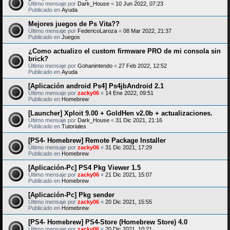
Último mensaje por
Dark_House
«
10 Jun 2022, 07:23
Publicado en
Ayuda
Mejores juegos de Ps Vita??
Último mensaje por
FedericoLaroza
«
08 Mar 2022, 21:37
Publicado en
Juegos
¿Como actualizo el custom firmware PRO de mi consola sin
brick?
Último mensaje por
Gohanintendo
«
27 Feb 2022, 12:52
Publicado en
Ayuda
[Aplicación android Ps4] Ps4jbAndroid 2.1
Último mensaje por
zacky06
«
14 Ene 2022, 09:51
Publicado en
Homebrew
[Launcher] Xploit 9.00 + GoldHen v2.0b + actualizaciones.
Último mensaje por
Dark_House
«
31 Dic 2021, 21:16
Publicado en
Tutoriales
[PS4- Homebrew] Remote Package Installer
Último mensaje por
zacky06
«
31 Dic 2021, 17:29
Publicado en
Homebrew
[Aplicación-Pc] PS4 Pkg Viewer 1.5
Último mensaje por
zacky06
«
21 Dic 2021, 15:07
Publicado en
Homebrew
[Aplicación-Pc] Pkg sender
Último mensaje por
zacky06
«
20 Dic 2021, 15:55
Publicado en
Homebrew
[PS4- Homebrew] PS4-Store (Homebrew Store) 4.0
Último mensaje por
zacky06
«
20 Dic 2021, 10:21