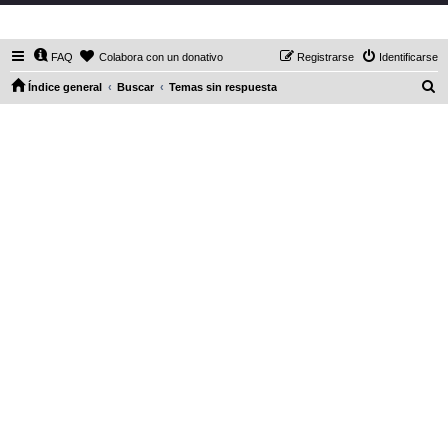
DaXHordes.org
FAQ
Colabora con un donativo
Registrarse
Identificarse
B
Índice general
Buscar
Temas sin respuesta
u
s
c
a
r