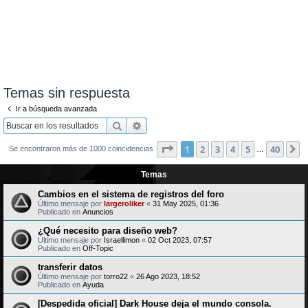
Temas sin respuesta
Ir a búsqueda avanzada
Buscar
Búsqueda avanzada
Página
1
de
40
1
2
3
4
5
40
S
Se encontraron más de 1000 coincidencias
…
Temas
Cambios en el sistema de registros del foro
Último mensaje por
largeroliker
«
31 May 2025, 01:36
Publicado en
Anuncios
¿Qué necesito para diseño web?
Último mensaje por
Israellimon
«
02 Oct 2023, 07:57
Publicado en
Off-Topic
transferir datos
Último mensaje por
torro22
«
26 Ago 2023, 18:52
Publicado en
Ayuda
[Despedida oficial] Dark House deja el mundo consola.