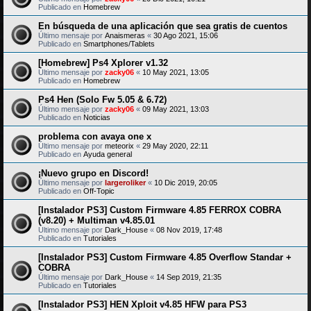
Publicado en
Homebrew
En búsqueda de una aplicación que sea gratis de cuentos
Último mensaje por
Anaismeras
«
30 Ago 2021, 15:06
Publicado en
Smartphones/Tablets
[Homebrew] Ps4 Xplorer v1.32
Último mensaje por
zacky06
«
10 May 2021, 13:05
Publicado en
Homebrew
Ps4 Hen (Solo Fw 5.05 & 6.72)
Último mensaje por
zacky06
«
09 May 2021, 13:03
Publicado en
Noticias
problema con avaya one x
Último mensaje por
meteorix
«
29 May 2020, 22:11
Publicado en
Ayuda general
¡Nuevo grupo en Discord!
Último mensaje por
largeroliker
«
10 Dic 2019, 20:05
Publicado en
Off-Topic
[Instalador PS3] Custom Firmware 4.85 FERROX COBRA
(v8.20) + Multiman v4.85.01
Último mensaje por
Dark_House
«
08 Nov 2019, 17:48
Publicado en
Tutoriales
[Instalador PS3] Custom Firmware 4.85 Overflow Standar +
COBRA
Último mensaje por
Dark_House
«
14 Sep 2019, 21:35
Publicado en
Tutoriales
[Instalador PS3] HEN Xploit v4.85 HFW para PS3