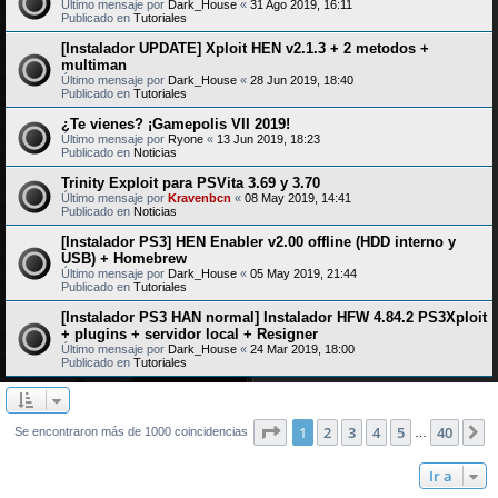
Último mensaje por
Dark_House
«
31 Ago 2019, 16:11
Publicado en
Tutoriales
[Instalador UPDATE] Xploit HEN v2.1.3 + 2 metodos +
multiman
Último mensaje por
Dark_House
«
28 Jun 2019, 18:40
Publicado en
Tutoriales
¿Te vienes? ¡Gamepolis VII 2019!
Último mensaje por
Ryone
«
13 Jun 2019, 18:23
Publicado en
Noticias
Trinity Exploit para PSVita 3.69 y 3.70
Último mensaje por
Kravenbcn
«
08 May 2019, 14:41
Publicado en
Noticias
[Instalador PS3] HEN Enabler v2.00 offline (HDD interno y
USB) + Homebrew
Último mensaje por
Dark_House
«
05 May 2019, 21:44
Publicado en
Tutoriales
[Instalador PS3 HAN normal] Instalador HFW 4.84.2 PS3Xploit
+ plugins + servidor local + Resigner
Último mensaje por
Dark_House
«
24 Mar 2019, 18:00
Publicado en
Tutoriales
Página
1
de
40
1
2
3
4
5
40
S
Se encontraron más de 1000 coincidencias
…
Ir a