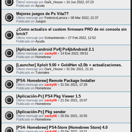
Último mensaje por
Dark_House
«
10 Jun 2022, 07:23
Publicado en
Ayuda
Mejores juegos de Ps Vita??
Último mensaje por
FedericoLaroza
«
08 Mar 2022, 21:37
Publicado en
Juegos
¿Como actualizo el custom firmware PRO de mi consola sin
brick?
Último mensaje por
Gohanintendo
«
27 Feb 2022, 12:52
Publicado en
Ayuda
[Aplicación android Ps4] Ps4jbAndroid 2.1
Último mensaje por
zacky06
«
14 Ene 2022, 09:51
Publicado en
Homebrew
[Launcher] Xploit 9.00 + GoldHen v2.0b + actualizaciones.
Último mensaje por
Dark_House
«
31 Dic 2021, 21:16
Publicado en
Tutoriales
[PS4- Homebrew] Remote Package Installer
Último mensaje por
zacky06
«
31 Dic 2021, 17:29
Publicado en
Homebrew
[Aplicación-Pc] PS4 Pkg Viewer 1.5
Último mensaje por
zacky06
«
21 Dic 2021, 15:07
Publicado en
Homebrew
[Aplicación-Pc] Pkg sender
Último mensaje por
zacky06
«
20 Dic 2021, 15:55
Publicado en
Homebrew
[PS4- Homebrew] PS4-Store (Homebrew Store) 4.0
Último mensaje por
zacky06
«
20 Dic 2021, 10:21