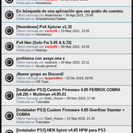
Publicado en
Homebrew
En búsqueda de una aplicación que sea gratis de cuentos
Último mensaje por
Anaismeras
«
30 Ago 2021, 15:06
Publicado en
Smartphones/Tablets
[Homebrew] Ps4 Xplorer v1.32
Último mensaje por
zacky06
«
10 May 2021, 13:05
Publicado en
Homebrew
Ps4 Hen (Solo Fw 5.05 & 6.72)
Último mensaje por
zacky06
«
09 May 2021, 13:03
Publicado en
Noticias
problema con avaya one x
Último mensaje por
meteorix
«
29 May 2020, 22:11
Publicado en
Ayuda general
¡Nuevo grupo en Discord!
Último mensaje por
largeroliker
«
10 Dic 2019, 20:05
Publicado en
Off-Topic
[Instalador PS3] Custom Firmware 4.85 FERROX COBRA
(v8.20) + Multiman v4.85.01
Último mensaje por
Dark_House
«
08 Nov 2019, 17:48
Publicado en
Tutoriales
[Instalador PS3] Custom Firmware 4.85 Overflow Standar +
COBRA
Último mensaje por
Dark_House
«
14 Sep 2019, 21:35
Publicado en
Tutoriales
[Instalador PS3] HEN Xploit v4.85 HFW para PS3