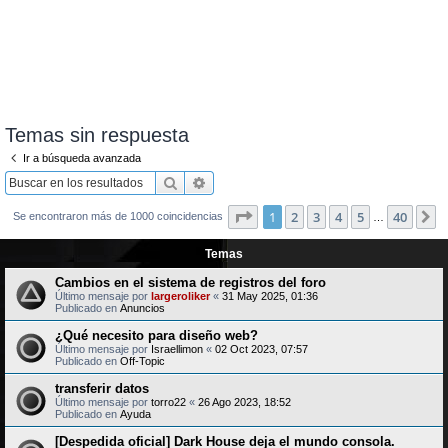
Temas sin respuesta
Ir a búsqueda avanzada
Buscar
Búsqueda avanzada
Página
1
de
40
1
2
3
4
5
40
S
Se encontraron más de 1000 coincidencias
…
Temas
Cambios en el sistema de registros del foro
Último mensaje por
largeroliker
«
31 May 2025, 01:36
Publicado en
Anuncios
¿Qué necesito para diseño web?
Último mensaje por
Israellimon
«
02 Oct 2023, 07:57
Publicado en
Off-Topic
transferir datos
Último mensaje por
torro22
«
26 Ago 2023, 18:52
Publicado en
Ayuda
[Despedida oficial] Dark House deja el mundo consola.