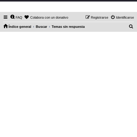
DaXHordes.org
FAQ
Colabora con un donativo
Registrarse
Identificarse
B
Índice general
Buscar
Temas sin respuesta
u
s
c
a
r