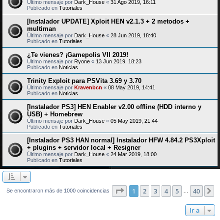
Último mensaje por
Dark_House
«
31 Ago 2019, 16:11
Publicado en
Tutoriales
[Instalador UPDATE] Xploit HEN v2.1.3 + 2 metodos +
multiman
Último mensaje por
Dark_House
«
28 Jun 2019, 18:40
Publicado en
Tutoriales
¿Te vienes? ¡Gamepolis VII 2019!
Último mensaje por
Ryone
«
13 Jun 2019, 18:23
Publicado en
Noticias
Trinity Exploit para PSVita 3.69 y 3.70
Último mensaje por
Kravenbcn
«
08 May 2019, 14:41
Publicado en
Noticias
[Instalador PS3] HEN Enabler v2.00 offline (HDD interno y
USB) + Homebrew
Último mensaje por
Dark_House
«
05 May 2019, 21:44
Publicado en
Tutoriales
[Instalador PS3 HAN normal] Instalador HFW 4.84.2 PS3Xploit
+ plugins + servidor local + Resigner
Último mensaje por
Dark_House
«
24 Mar 2019, 18:00
Publicado en
Tutoriales
Página
1
de
40
1
2
3
4
5
40
S
Se encontraron más de 1000 coincidencias
…
Ir a