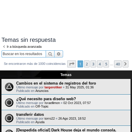
Temas sin respuesta
Ir a búsqueda avanzada
Buscar
Búsqueda avanzada
Página
1
de
40
1
2
3
4
5
40
S
Se encontraron más de 1000 coincidencias
…
Temas
Cambios en el sistema de registros del foro
Último mensaje por
largeroliker
«
31 May 2025, 01:36
Publicado en
Anuncios
¿Qué necesito para diseño web?
Último mensaje por
Israellimon
«
02 Oct 2023, 07:57
Publicado en
Off-Topic
transferir datos
Último mensaje por
torro22
«
26 Ago 2023, 18:52
Publicado en
Ayuda
[Despedida oficial] Dark House deja el mundo consola.