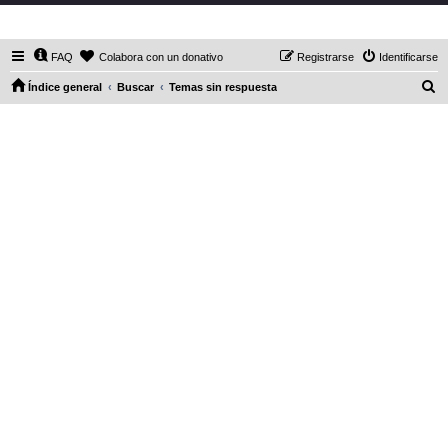
DaXHordes.org
FAQ
Colabora con un donativo
Registrarse
Identificarse
B
Índice general
Buscar
Temas sin respuesta
u
s
c
a
r