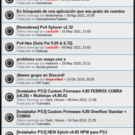
Publicado en
Homebrew
En búsqueda de una aplicación que sea gratis de cuentos
Último mensaje por
Anaismeras
«
30 Ago 2021, 15:06
Publicado en
Smartphones/Tablets
[Homebrew] Ps4 Xplorer v1.32
Último mensaje por
zacky06
«
10 May 2021, 13:05
Publicado en
Homebrew
Ps4 Hen (Solo Fw 5.05 & 6.72)
Último mensaje por
zacky06
«
09 May 2021, 13:03
Publicado en
Noticias
problema con avaya one x
Último mensaje por
meteorix
«
29 May 2020, 22:11
Publicado en
Ayuda general
¡Nuevo grupo en Discord!
Último mensaje por
largeroliker
«
10 Dic 2019, 20:05
Publicado en
Off-Topic
[Instalador PS3] Custom Firmware 4.85 FERROX COBRA
(v8.20) + Multiman v4.85.01
Último mensaje por
Dark_House
«
08 Nov 2019, 17:48
Publicado en
Tutoriales
[Instalador PS3] Custom Firmware 4.85 Overflow Standar +
COBRA
Último mensaje por
Dark_House
«
14 Sep 2019, 21:35
Publicado en
Tutoriales
[Instalador PS3] HEN Xploit v4.85 HFW para PS3