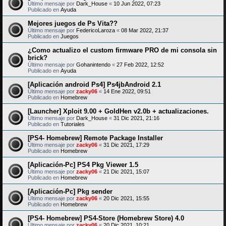
Último mensaje por
Dark_House
«
10 Jun 2022, 07:23
Publicado en
Ayuda
Mejores juegos de Ps Vita??
Último mensaje por
FedericoLaroza
«
08 Mar 2022, 21:37
Publicado en
Juegos
¿Como actualizo el custom firmware PRO de mi consola sin
brick?
Último mensaje por
Gohanintendo
«
27 Feb 2022, 12:52
Publicado en
Ayuda
[Aplicación android Ps4] Ps4jbAndroid 2.1
Último mensaje por
zacky06
«
14 Ene 2022, 09:51
Publicado en
Homebrew
[Launcher] Xploit 9.00 + GoldHen v2.0b + actualizaciones.
Último mensaje por
Dark_House
«
31 Dic 2021, 21:16
Publicado en
Tutoriales
[PS4- Homebrew] Remote Package Installer
Último mensaje por
zacky06
«
31 Dic 2021, 17:29
Publicado en
Homebrew
[Aplicación-Pc] PS4 Pkg Viewer 1.5
Último mensaje por
zacky06
«
21 Dic 2021, 15:07
Publicado en
Homebrew
[Aplicación-Pc] Pkg sender
Último mensaje por
zacky06
«
20 Dic 2021, 15:55
Publicado en
Homebrew
[PS4- Homebrew] PS4-Store (Homebrew Store) 4.0
Último mensaje por
zacky06
«
20 Dic 2021, 10:21