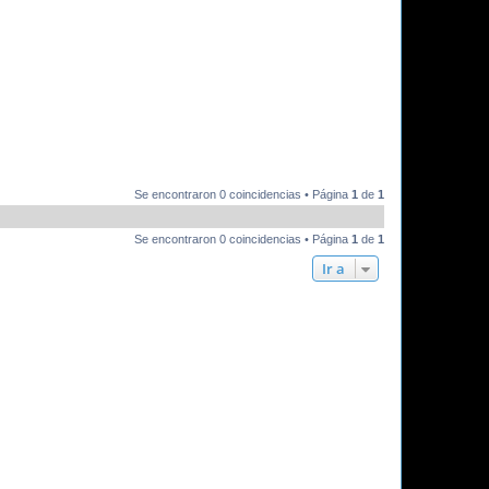
Se encontraron 0 coincidencias • Página
1
de
1
Se encontraron 0 coincidencias • Página
1
de
1
Ir a