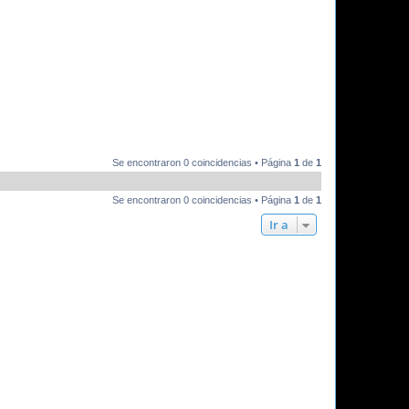
Se encontraron 0 coincidencias • Página
1
de
1
Se encontraron 0 coincidencias • Página
1
de
1
Ir a