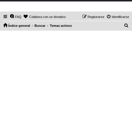
DaXHordes.org
FAQ
Colabora con un donativo
Registrarse
Identificarse
B
Índice general
Buscar
Temas activos
u
s
c
a
r