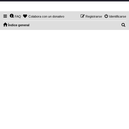
DaXHordes.org
FAQ
Colabora con un donativo
Registrarse
Identificarse
B
Índice general
u
s
c
a
r