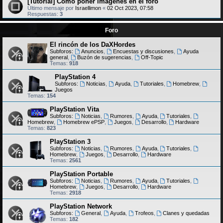
[Tutorial] Cómo poner imágenes en el foro
Último mensaje por
Israellimon
«
02 Oct 2023, 07:58
Respuestas:
3
Foro
El rincón de los DaXHordes
Subforos:
Anuncios
,
Encuestas y discusiones
,
Ayuda
general
,
Buzón de sugerencias
,
Off-Topic
Temas:
918
PlayStation 4
Subforos:
Noticias
,
Ayuda
,
Tutoriales
,
Homebrew
,
Juegos
Temas:
154
PlayStation Vita
Subforos:
Noticias
,
Rumores
,
Ayuda
,
Tutoriales
,
Homebrew
,
Homebrew ePSP
,
Juegos
,
Desarrollo
,
Hardware
Temas:
823
PlayStation 3
Subforos:
Noticias
,
Rumores
,
Ayuda
,
Tutoriales
,
Homebrew
,
Juegos
,
Desarrollo
,
Hardware
Temas:
2561
PlayStation Portable
Subforos:
Noticias
,
Rumores
,
Ayuda
,
Tutoriales
,
Homebrew
,
Juegos
,
Desarrollo
,
Hardware
Temas:
2918
PlayStation Network
Subforos:
General
,
Ayuda
,
Trofeos
,
Clanes y quedadas
Temas:
182