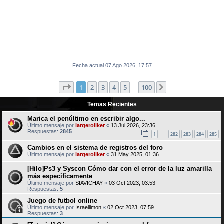
Fecha actual 07 Ago 2026, 17:57
Página
1
de
100
1
2
3
4
5
100
Siguiente
…
Temas Recientes
Marica el penúltimo en escribir algo...
Último mensaje por
largeroliker
«
13 Jul 2026, 23:36
Respuestas:
2845
1
282
283
284
285
…
Cambios en el sistema de registros del foro
Último mensaje por
largeroliker
«
31 May 2025, 01:36
[Hilo]Ps3 y Syscon Cómo dar con el error de la luz amarilla
más especificamente
Último mensaje por
SIAVICHAY
«
03 Oct 2023, 03:53
Respuestas:
5
Juego de futbol online
Último mensaje por
Israellimon
«
02 Oct 2023, 07:59
Respuestas:
3