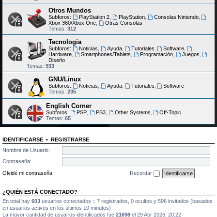
Otros Mundos
Subforos:
PlayStation 2
,
PlayStation
,
Consolas Nintendo
,
Xbox 360/Xbox One
,
Otras Consolas
Temas:
312
Tecnología
Subforos:
Noticias
,
Ayuda
,
Tutoriales
,
Software
,
Hardware
,
Smartphones/Tablets
,
Programación
,
Juegos
,
Diseño
Temas:
933
GNU/Linux
Subforos:
Noticias
,
Ayuda
,
Tutoriales
,
Software
Temas:
235
English Corner
Subforos:
PSP
,
PS3
,
Other Systems
,
Off-Topic
Temas:
65
IDENTIFICARSE
•
REGISTRARSE
Nombre de Usuario:
Contraseña:
Olvidé mi contraseña
Recordar
¿QUIÉN ESTÁ CONECTADO?
En total hay
603
usuarios conectados :: 7 registrados, 0 ocultos y 596 invitados (basados
en usuarios activos en los últimos 10 minutos)
La mayor cantidad de usuarios identificados fue
21698
el 29 Abr 2026, 20:22