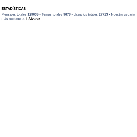
ESTADÍSTICAS
Mensajes totales
129035
• Temas totales
9678
• Usuarios totales
27713
• Nuestro usuario
más reciente es
I-Alvarez