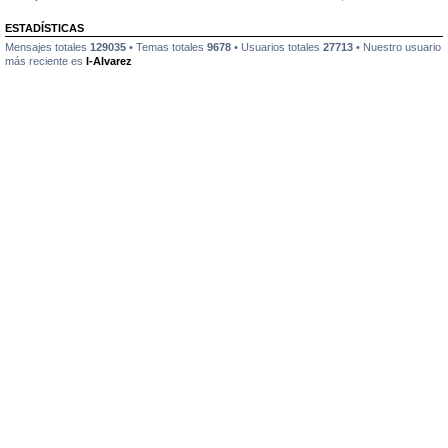
ESTADÍSTICAS
Mensajes totales
129035
• Temas totales
9678
• Usuarios totales
27713
• Nuestro usuario
más reciente es
I-Alvarez