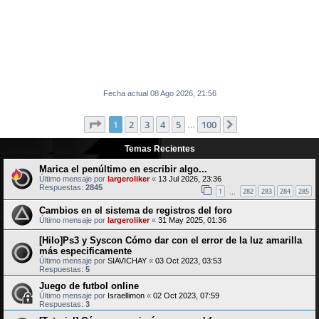
Fecha actual 08 Ago 2026, 21:56
Página
1
de
100
1
2
3
4
5
100
Siguiente
…
Temas Recientes
Marica el penúltimo en escribir algo...
Último mensaje por
largeroliker
«
13 Jul 2026, 23:36
Respuestas:
2845
1
282
283
284
285
…
Cambios en el sistema de registros del foro
Último mensaje por
largeroliker
«
31 May 2025, 01:36
[Hilo]Ps3 y Syscon Cómo dar con el error de la luz amarilla
más especificamente
Último mensaje por
SIAVICHAY
«
03 Oct 2023, 03:53
Respuestas:
5
Juego de futbol online
Último mensaje por
Israellimon
«
02 Oct 2023, 07:59
Respuestas:
3