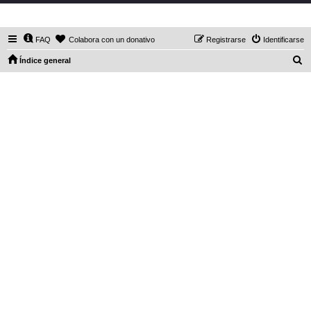
DaXHordes.org
FAQ
Colabora con un donativo
Registrarse
Identificarse
B
Índice general
u
s
c
a
r