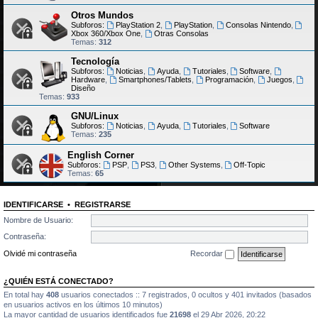
Otros Mundos
Subforos:
PlayStation 2
,
PlayStation
,
Consolas Nintendo
,
Xbox 360/Xbox One
,
Otras Consolas
Temas:
312
Tecnología
Subforos:
Noticias
,
Ayuda
,
Tutoriales
,
Software
,
Hardware
,
Smartphones/Tablets
,
Programación
,
Juegos
,
Diseño
Temas:
933
GNU/Linux
Subforos:
Noticias
,
Ayuda
,
Tutoriales
,
Software
Temas:
235
English Corner
Subforos:
PSP
,
PS3
,
Other Systems
,
Off-Topic
Temas:
65
IDENTIFICARSE
•
REGISTRARSE
Nombre de Usuario:
Contraseña:
Olvidé mi contraseña
Recordar
¿QUIÉN ESTÁ CONECTADO?
En total hay
408
usuarios conectados :: 7 registrados, 0 ocultos y 401 invitados (basados
en usuarios activos en los últimos 10 minutos)
La mayor cantidad de usuarios identificados fue
21698
el 29 Abr 2026, 20:22