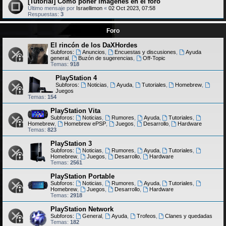
[Tutorial] Cómo poner imágenes en el foro
Último mensaje por
Israellimon
«
02 Oct 2023, 07:58
Respuestas:
3
Foro
El rincón de los DaXHordes
Subforos:
Anuncios
,
Encuestas y discusiones
,
Ayuda
general
,
Buzón de sugerencias
,
Off-Topic
Temas:
918
PlayStation 4
Subforos:
Noticias
,
Ayuda
,
Tutoriales
,
Homebrew
,
Juegos
Temas:
154
PlayStation Vita
Subforos:
Noticias
,
Rumores
,
Ayuda
,
Tutoriales
,
Homebrew
,
Homebrew ePSP
,
Juegos
,
Desarrollo
,
Hardware
Temas:
823
PlayStation 3
Subforos:
Noticias
,
Rumores
,
Ayuda
,
Tutoriales
,
Homebrew
,
Juegos
,
Desarrollo
,
Hardware
Temas:
2561
PlayStation Portable
Subforos:
Noticias
,
Rumores
,
Ayuda
,
Tutoriales
,
Homebrew
,
Juegos
,
Desarrollo
,
Hardware
Temas:
2918
PlayStation Network
Subforos:
General
,
Ayuda
,
Trofeos
,
Clanes y quedadas
Temas:
182