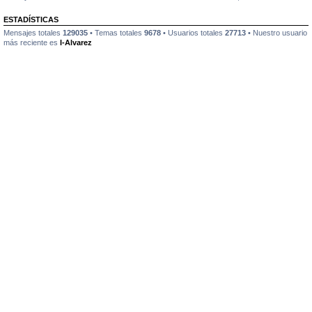
ESTADÍSTICAS
Mensajes totales
129035
• Temas totales
9678
• Usuarios totales
27713
• Nuestro usuario
más reciente es
I-Alvarez