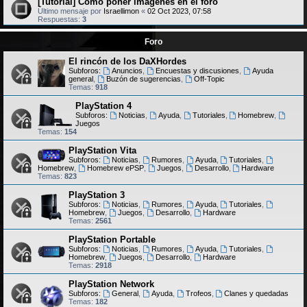
[Tutorial] Cómo poner imágenes en el foro
Último mensaje por
Israellimon
«
02 Oct 2023, 07:58
Respuestas:
3
Foro
El rincón de los DaXHordes
Subforos:
Anuncios
,
Encuestas y discusiones
,
Ayuda
general
,
Buzón de sugerencias
,
Off-Topic
Temas:
918
PlayStation 4
Subforos:
Noticias
,
Ayuda
,
Tutoriales
,
Homebrew
,
Juegos
Temas:
154
PlayStation Vita
Subforos:
Noticias
,
Rumores
,
Ayuda
,
Tutoriales
,
Homebrew
,
Homebrew ePSP
,
Juegos
,
Desarrollo
,
Hardware
Temas:
823
PlayStation 3
Subforos:
Noticias
,
Rumores
,
Ayuda
,
Tutoriales
,
Homebrew
,
Juegos
,
Desarrollo
,
Hardware
Temas:
2561
PlayStation Portable
Subforos:
Noticias
,
Rumores
,
Ayuda
,
Tutoriales
,
Homebrew
,
Juegos
,
Desarrollo
,
Hardware
Temas:
2918
PlayStation Network
Subforos:
General
,
Ayuda
,
Trofeos
,
Clanes y quedadas
Temas:
182