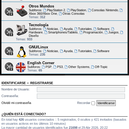
Otros Mundos
Subforos:
PlayStation 2
,
PlayStation
,
Consolas Nintendo
,
Xbox 360/Xbox One
,
Otras Consolas
Temas:
312
Tecnología
Subforos:
Noticias
,
Ayuda
,
Tutoriales
,
Software
,
Hardware
,
Smartphones/Tablets
,
Programación
,
Juegos
,
Diseño
Temas:
933
GNU/Linux
Subforos:
Noticias
,
Ayuda
,
Tutoriales
,
Software
Temas:
235
English Corner
Subforos:
PSP
,
PS3
,
Other Systems
,
Off-Topic
Temas:
65
IDENTIFICARSE
•
REGISTRARSE
Nombre de Usuario:
Contraseña:
Olvidé mi contraseña
Recordar
¿QUIÉN ESTÁ CONECTADO?
En total hay
426
usuarios conectados :: 5 registrados, 0 ocultos y 421 invitados (basados
en usuarios activos en los últimos 10 minutos)
La mayor cantidad de usuarios identificados fue
21698
el 29 Abr 2026, 20:22