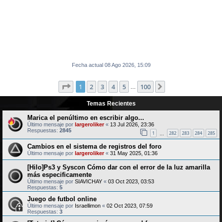
Fecha actual 08 Ago 2026, 15:09
Página
1
de
100
1
2
3
4
5
100
Siguiente
…
Temas Recientes
Marica el penúltimo en escribir algo...
Último mensaje por
largeroliker
«
13 Jul 2026, 23:36
Respuestas:
2845
1
282
283
284
285
…
Cambios en el sistema de registros del foro
Último mensaje por
largeroliker
«
31 May 2025, 01:36
[Hilo]Ps3 y Syscon Cómo dar con el error de la luz amarilla
más especificamente
Último mensaje por
SIAVICHAY
«
03 Oct 2023, 03:53
Respuestas:
5
Juego de futbol online
Último mensaje por
Israellimon
«
02 Oct 2023, 07:59
Respuestas:
3