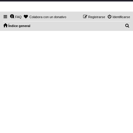
DaXHordes.org
FAQ
Colabora con un donativo
Registrarse
Identificarse
B
Índice general
u
s
c
a
r