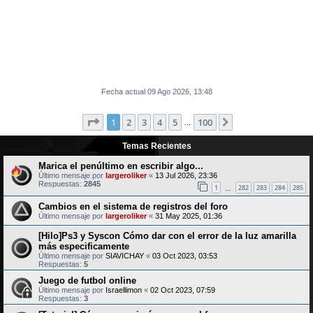
Fecha actual 09 Ago 2026, 13:48
Página
1
de
100
1
2
3
4
5
100
Siguiente
…
Temas Recientes
Marica el penúltimo en escribir algo...
Último mensaje por
largeroliker
«
13 Jul 2026, 23:36
Respuestas:
2845
1
282
283
284
285
…
Cambios en el sistema de registros del foro
Último mensaje por
largeroliker
«
31 May 2025, 01:36
[Hilo]Ps3 y Syscon Cómo dar con el error de la luz amarilla
más especificamente
Último mensaje por
SIAVICHAY
«
03 Oct 2023, 03:53
Respuestas:
5
Juego de futbol online
Último mensaje por
Israellimon
«
02 Oct 2023, 07:59
Respuestas:
3