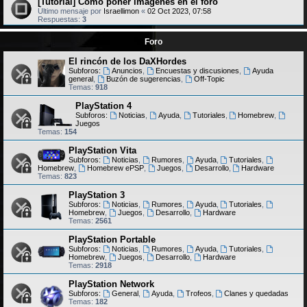
[Tutorial] Cómo poner imágenes en el foro
Último mensaje por
Israellimon
«
02 Oct 2023, 07:58
Respuestas:
3
Foro
El rincón de los DaXHordes
Subforos:
Anuncios
,
Encuestas y discusiones
,
Ayuda
general
,
Buzón de sugerencias
,
Off-Topic
Temas:
918
PlayStation 4
Subforos:
Noticias
,
Ayuda
,
Tutoriales
,
Homebrew
,
Juegos
Temas:
154
PlayStation Vita
Subforos:
Noticias
,
Rumores
,
Ayuda
,
Tutoriales
,
Homebrew
,
Homebrew ePSP
,
Juegos
,
Desarrollo
,
Hardware
Temas:
823
PlayStation 3
Subforos:
Noticias
,
Rumores
,
Ayuda
,
Tutoriales
,
Homebrew
,
Juegos
,
Desarrollo
,
Hardware
Temas:
2561
PlayStation Portable
Subforos:
Noticias
,
Rumores
,
Ayuda
,
Tutoriales
,
Homebrew
,
Juegos
,
Desarrollo
,
Hardware
Temas:
2918
PlayStation Network
Subforos:
General
,
Ayuda
,
Trofeos
,
Clanes y quedadas
Temas:
182