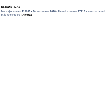
ESTADÍSTICAS
Mensajes totales
129035
• Temas totales
9678
• Usuarios totales
27713
• Nuestro usuario
más reciente es
I-Alvarez