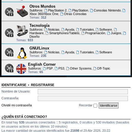
Otros Mundos
Subforos:
PlayStation 2
,
PlayStation
,
Consolas Nintendo
,
Xbox 360/Xbox One
,
Otras Consolas
Temas:
312
Tecnología
Subforos:
Noticias
,
Ayuda
,
Tutoriales
,
Software
,
Hardware
,
Smartphones/Tablets
,
Programación
,
Juegos
,
Diseño
Temas:
933
GNU/Linux
Subforos:
Noticias
,
Ayuda
,
Tutoriales
,
Software
Temas:
235
English Corner
Subforos:
PSP
,
PS3
,
Other Systems
,
Off-Topic
Temas:
65
IDENTIFICARSE
•
REGISTRARSE
Nombre de Usuario:
Contraseña:
Olvidé mi contraseña
Recordar
¿QUIÉN ESTÁ CONECTADO?
En total hay
535
usuarios conectados :: 5 registrados, 0 ocultos y 530 invitados (basados
en usuarios activos en los últimos 10 minutos)
La mayor cantidad de usuarios identificados fue
21698
el 29 Abr 2026, 20:22