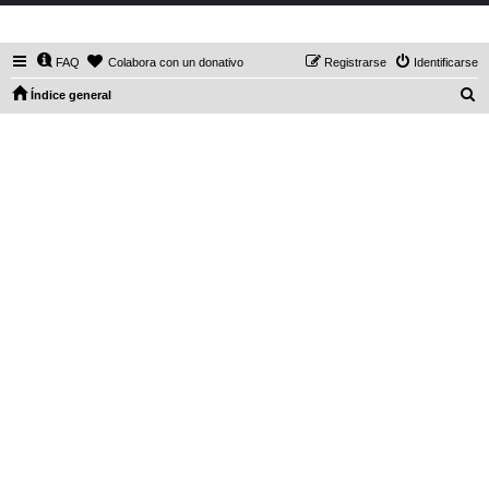
DaXHordes.org
FAQ
Colabora con un donativo
Registrarse
Identificarse
B
Índice general
u
s
c
a
r