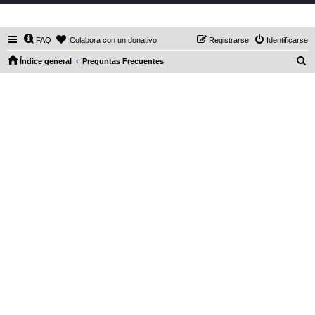
DaXHordes.org
FAQ
Colabora con un donativo
Registrarse
Identificarse
B
Índice general
Preguntas Frecuentes
u
s
c
a
r