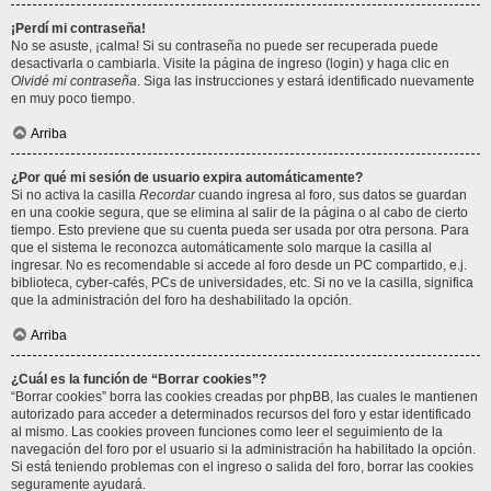
¡Perdí mi contraseña!
No se asuste, ¡calma! Si su contraseña no puede ser recuperada puede
desactivarla o cambiarla. Visite la página de ingreso (login) y haga clic en
Olvidé mi contraseña
. Siga las instrucciones y estará identificado nuevamente
en muy poco tiempo.
Arriba
¿Por qué mi sesión de usuario expira automáticamente?
Si no activa la casilla
Recordar
cuando ingresa al foro, sus datos se guardan
en una cookie segura, que se elimina al salir de la página o al cabo de cierto
tiempo. Esto previene que su cuenta pueda ser usada por otra persona. Para
que el sistema le reconozca automáticamente solo marque la casilla al
ingresar. No es recomendable si accede al foro desde un PC compartido, e.j.
biblioteca, cyber-cafés, PCs de universidades, etc. Si no ve la casilla, significa
que la administración del foro ha deshabilitado la opción.
Arriba
¿Cuál es la función de “Borrar cookies”?
“Borrar cookies” borra las cookies creadas por phpBB, las cuales le mantienen
autorizado para acceder a determinados recursos del foro y estar identificado
al mismo. Las cookies proveen funciones como leer el seguimiento de la
navegación del foro por el usuario si la administración ha habilitado la opción.
Si está teniendo problemas con el ingreso o salida del foro, borrar las cookies
seguramente ayudará.