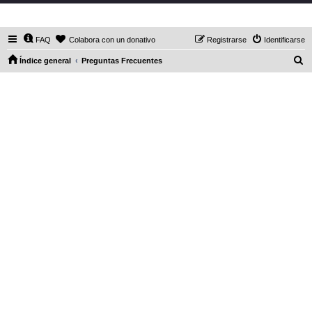
DaXHordes.org
FAQ
Colabora con un donativo
Registrarse
Identificarse
B
Índice general
Preguntas Frecuentes
u
s
c
a
r