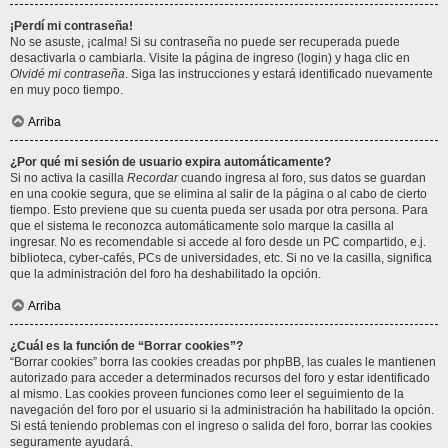
¡Perdí mi contraseña!
No se asuste, ¡calma! Si su contraseña no puede ser recuperada puede
desactivarla o cambiarla. Visite la página de ingreso (login) y haga clic en
Olvidé mi contraseña
. Siga las instrucciones y estará identificado nuevamente
en muy poco tiempo.
Arriba
¿Por qué mi sesión de usuario expira automáticamente?
Si no activa la casilla
Recordar
cuando ingresa al foro, sus datos se guardan
en una cookie segura, que se elimina al salir de la página o al cabo de cierto
tiempo. Esto previene que su cuenta pueda ser usada por otra persona. Para
que el sistema le reconozca automáticamente solo marque la casilla al
ingresar. No es recomendable si accede al foro desde un PC compartido, e.j.
biblioteca, cyber-cafés, PCs de universidades, etc. Si no ve la casilla, significa
que la administración del foro ha deshabilitado la opción.
Arriba
¿Cuál es la función de “Borrar cookies”?
“Borrar cookies” borra las cookies creadas por phpBB, las cuales le mantienen
autorizado para acceder a determinados recursos del foro y estar identificado
al mismo. Las cookies proveen funciones como leer el seguimiento de la
navegación del foro por el usuario si la administración ha habilitado la opción.
Si está teniendo problemas con el ingreso o salida del foro, borrar las cookies
seguramente ayudará.