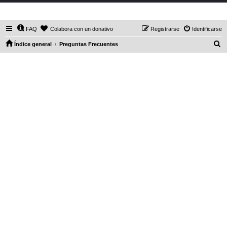
DaXHordes.org
FAQ
Colabora con un donativo
Registrarse
Identificarse
B
Índice general
Preguntas Frecuentes
u
s
c
a
r