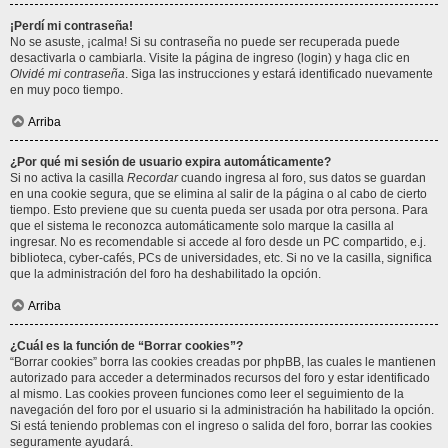
¡Perdí mi contraseña!
No se asuste, ¡calma! Si su contraseña no puede ser recuperada puede
desactivarla o cambiarla. Visite la página de ingreso (login) y haga clic en
Olvidé mi contraseña
. Siga las instrucciones y estará identificado nuevamente
en muy poco tiempo.
Arriba
¿Por qué mi sesión de usuario expira automáticamente?
Si no activa la casilla
Recordar
cuando ingresa al foro, sus datos se guardan
en una cookie segura, que se elimina al salir de la página o al cabo de cierto
tiempo. Esto previene que su cuenta pueda ser usada por otra persona. Para
que el sistema le reconozca automáticamente solo marque la casilla al
ingresar. No es recomendable si accede al foro desde un PC compartido, e.j.
biblioteca, cyber-cafés, PCs de universidades, etc. Si no ve la casilla, significa
que la administración del foro ha deshabilitado la opción.
Arriba
¿Cuál es la función de “Borrar cookies”?
“Borrar cookies” borra las cookies creadas por phpBB, las cuales le mantienen
autorizado para acceder a determinados recursos del foro y estar identificado
al mismo. Las cookies proveen funciones como leer el seguimiento de la
navegación del foro por el usuario si la administración ha habilitado la opción.
Si está teniendo problemas con el ingreso o salida del foro, borrar las cookies
seguramente ayudará.