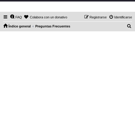
DaXHordes.org
FAQ
Colabora con un donativo
Registrarse
Identificarse
B
Índice general
Preguntas Frecuentes
u
s
c
a
r