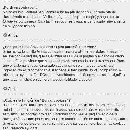
¡Perdí mi contraseña!
No se asuste, ¡calma! Si su contraseña no puede ser recuperada puede
desactivarla o cambiarla. Visite la página de ingreso (login) y haga clic en
Olvidé mi contraseña
. Siga las instrucciones y estará identificado nuevamente
en muy poco tiempo.
Arriba
¿Por qué mi sesión de usuario expira automáticamente?
Si no activa la casilla
Recordar
cuando ingresa al foro, sus datos se guardan
en una cookie segura, que se elimina al salir de la página o al cabo de cierto
tiempo. Esto previene que su cuenta pueda ser usada por otra persona. Para
que el sistema le reconozca automáticamente solo marque la casilla al
ingresar. No es recomendable si accede al foro desde un PC compartido, e.j.
biblioteca, cyber-cafés, PCs de universidades, etc. Si no ve la casilla, significa
que la administración del foro ha deshabilitado la opción.
Arriba
¿Cuál es la función de “Borrar cookies”?
“Borrar cookies” borra las cookies creadas por phpBB, las cuales le mantienen
autorizado para acceder a determinados recursos del foro y estar identificado
al mismo. Las cookies proveen funciones como leer el seguimiento de la
navegación del foro por el usuario si la administración ha habilitado la opción.
Si está teniendo problemas con el ingreso o salida del foro, borrar las cookies
seguramente ayudará.