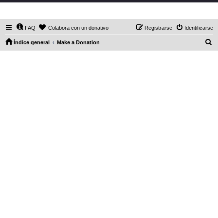
DaXHordes.org
FAQ
Colabora con un donativo
Registrarse
Identificarse
B
Índice general
Make a Donation
u
s
c
a
r